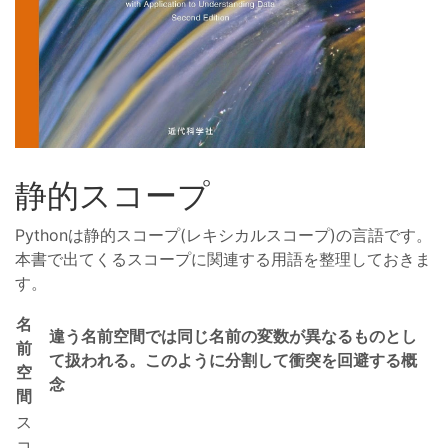
静的スコープ
Pythonは静的スコープ(レキシカルスコープ)の言語です。
本書で出てくるスコープに関連する用語を整理しておきま
す。
名
違う名前空間では同じ名前の変数が異なるものとし
前
て扱われる。このように分割して衝突を回避する概
空
念
間
ス
コ