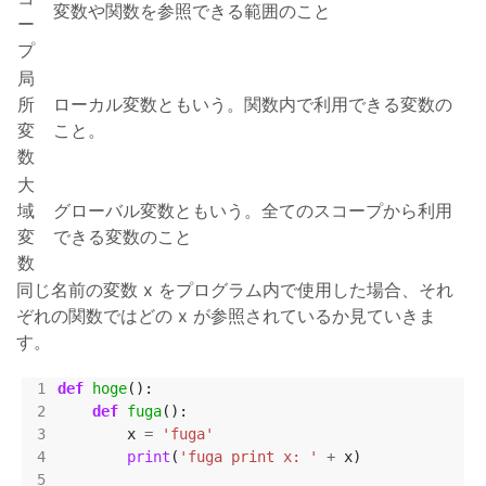
変数や関数を参照できる範囲のこと
ー
プ
局
所
ローカル変数ともいう。関数内で利用できる変数の
変
こと。
数
大
域
グローバル変数ともいう。全てのスコープから利用
変
できる変数のこと
数
同じ名前の変数 x をプログラム内で使用した場合、それ
ぞれの関数ではどの x が参照されているか見ていきま
す。
def
hoge
def
fuga
        x 
=
'fuga'
print
(
'fuga print x: '
+