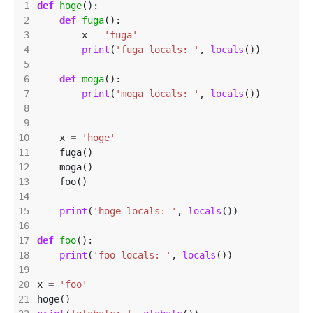
def
hoge
def
fuga
        x 
=
'fuga'
print
(
'fuga locals: '
, 
locals
def
moga
print
(
'moga locals: '
, 
locals
    x 
=
'hoge'
print
(
'hoge locals: '
, 
locals
def
foo
print
(
'foo locals: '
, 
locals
x 
=
'foo'