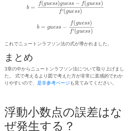
b
=
f
(
g
u
e
s
s
)
g
u
e
s
s
−
f
(
g
u
e
s
s
)
f
′
(
g
u
e
s
s
)
b
=
g
u
e
s
s
−
f
(
g
u
e
s
s
)
f
′
(
g
u
e
s
s
)
これでニュートンラフソン法の式が導かれました。
まとめ
3章の中からニュートンラフソン法について取り上げまし
た。 式で考えるより図で考えた方が非常に直感的でわか
りやすいので、
是非参考ページ
も見てみてください。
浮動小数点の誤差はな
ぜ発生する？