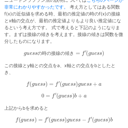
ニュートンラフソン法の説明については
こちらのページが
非常にわかりやすかったです。
考え方としてはある関数
f(x)の近似値を求める時、最初の推定値の時のf(x)の接線
とx軸の交点が、最初の推定値よりもより良い推定値にな
るという考え方です。 式で考えると下記のようになりま
す。まずは接線の傾きを考えます。接線の傾きは関数を微
分したものになります。
g
u
e
s
s
の
時
の
接
線
の
傾
き
=
f
′
(
g
u
e
s
s
)
の
時
の
接
線
の
傾
き
この接線とy軸との交点をa、x軸との交点をbとしたと
き、
f
(
g
u
e
s
s
)
=
f
′
(
g
u
e
s
s
)
g
u
e
s
s
+
a
0
=
f
′
(
g
u
e
s
s
)
b
+
a
上記からbを求めると
f
(
g
u
e
s
s
)
=
f
′
(
g
u
e
s
s
)
g
u
e
s
s
−
f
′
(
g
u
e
s
s
)
b