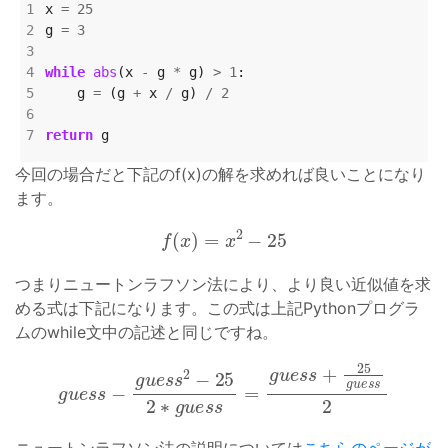
x 
=
25
g 
=
3
while
abs
(x 
-
 g 
*
 g) 
>
1
    g 
=
 (g 
+
 x 
/
 g) 
/
2
return
今回の場合だと下記のf(x)の解を求めれば良いことになり
ます。
f
(
x
)
=
x
2
−
25
つまりニュートンラフソン法により、より良い近似値を求
める式は下記になります。この式は上記Pythonプログラ
ムのwhile文中の記述と同じですね。
g
u
e
s
s
−
g
u
e
s
s
2
−
25
2
∗
g
u
e
s
s
=
g
u
e
s
s
+
25
g
u
e
s
s
2