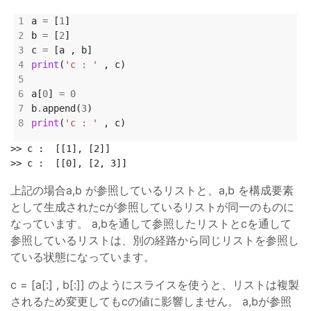
a 
=
 [
1
b 
=
 [
2
c 
=
print
(
'c : '
a[
0
] 
=
0
b
.
append(
3
print
(
'c : '
>> c :  [[1], [2]]

上記の場合a,b が参照しているリストと、a,b を構成要素
として生成されたcが参照しているリストが同一のものに
なっています。 a,bを通して参照したリストとcを通して
参照しているリストは、別の経路から同じリストを参照し
ている状態になっています。
c = [a[:] , b[:]] のようにスライスを使うと、リストは複製
されるため変更してもcの値に影響しません。 a,bが参照