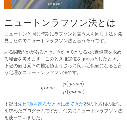
ニュートンラフソン法とは
ニュートンと同じ時期にラフソンと言う人も同じ手法を発
見したのでニュートンラフソン法と言うそうです。
ある関数f(x)があるとき、f(x) = 0となるxの近似値を求め
る場合を考えます。このとき推定値をguessとしたとき、
下記の値は元々の推定値よりさらに良い近似値になると言
う定理がニュートンラフソン法です。
g
u
e
s
s
−
p
(
g
u
e
s
s
)
p
′
(
g
u
e
s
s
)
下記は
先日1章を読んだときに出てきた
25の平方根の近似
を求めたプログラムですが、何気にニュートンラフソン法
を使っていました。