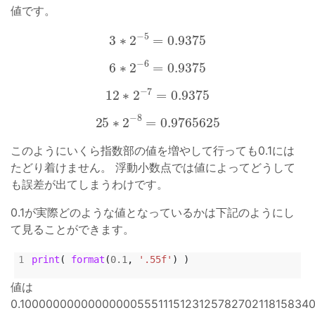
値です。
3
∗
2
−
5
=
0.9375
6
∗
2
−
6
=
0.9375
12
∗
2
−
7
=
0.9375
25
∗
2
−
8
=
0.9765625
このようにいくら指数部の値を増やして行っても0.1には
たどり着けません。 浮動小数点では値によってどうして
も誤差が出てしまうわけです。
0.1が実際どのような値となっているかは下記のようにし
て見ることができます。
print
( 
format
(
0.1
, 
'.55f'
値は
0.10000000000000000555111512312578270211815834