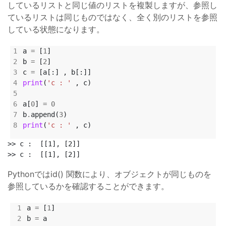
しているリストと同じ値のリストを複製しますが、参照し
ているリストは同じものではなく、全く別のリストを参照
している状態になります。
a 
=
 [
1
b 
=
 [
2
c 
=
print
(
'c : '
a[
0
] 
=
0
b
.
append(
3
print
(
'c : '
>> c :  [[1], [2]]

Pythonではid() 関数により、オブジェクトが同じものを
参照しているかを確認することができます。
a 
=
 [
1
b 
=