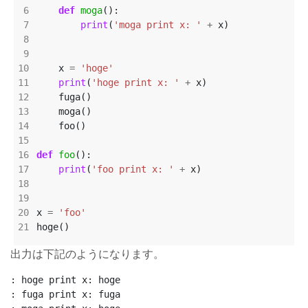
def
moga
print
(
'moga print x: '
+
    x 
=
'hoge'
print
(
'hoge print x: '
+
def
foo
print
(
'foo print x: '
+
x 
=
'foo'
出力は下記のようになります。
: hoge print x: hoge

: fuga print x: fuga
